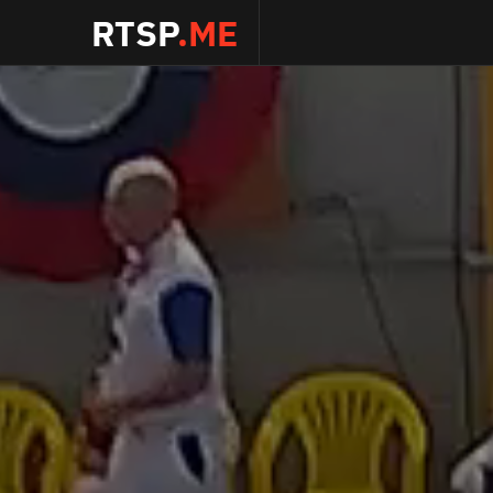
RTSP
.ME