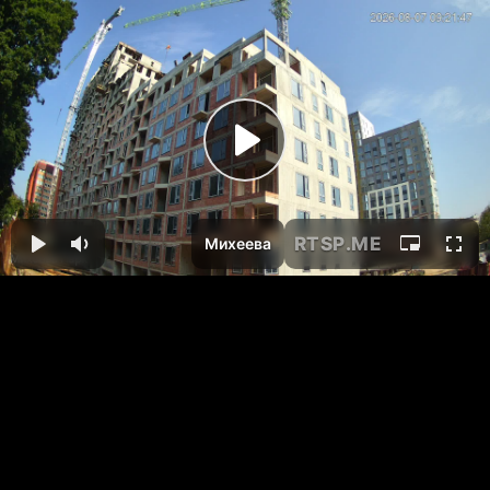
RTSP
.ME
Михеева