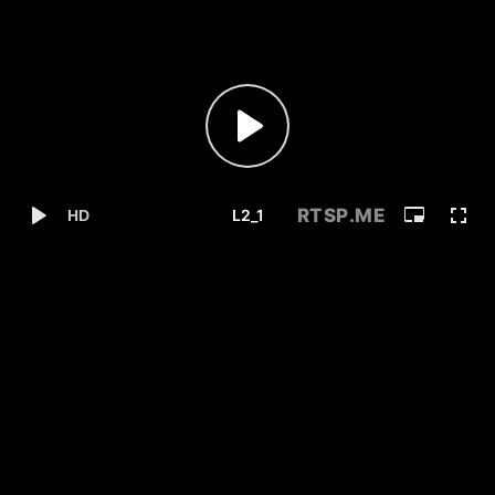
RTSP
.ME
L2_1
HD