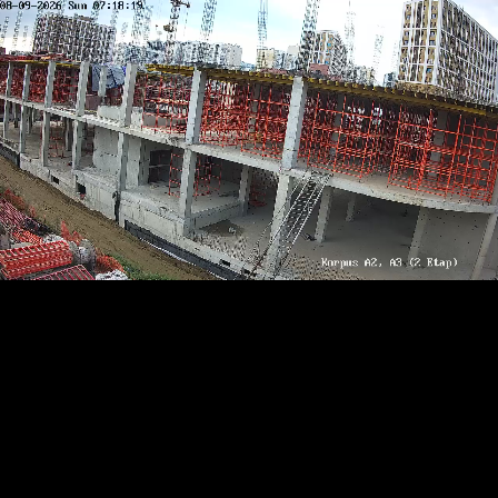
RTSP
.ME