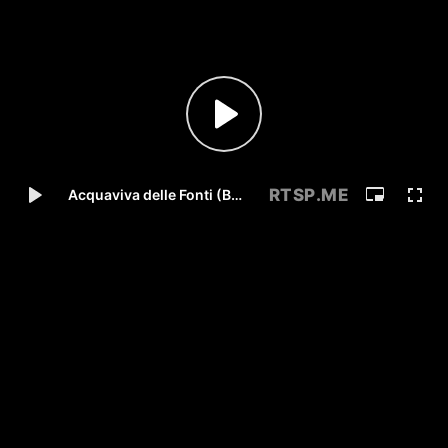
RTSP
.ME
Acquaviva delle Fonti (BA), Italy