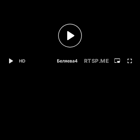
RTSP
.ME
Беляева4
HD