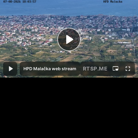
RTSP
.ME
HPD Malačka web stream