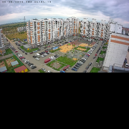
RTSP
.ME
HD