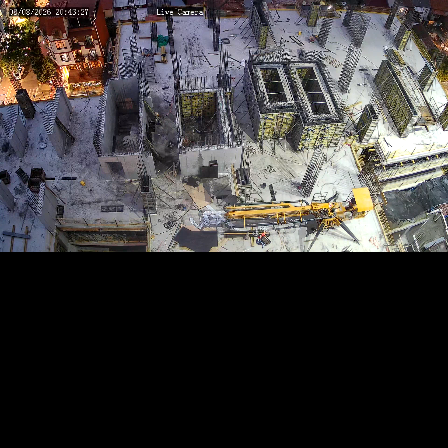
RTSP
.ME