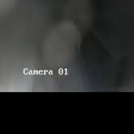
RTSP
.ME