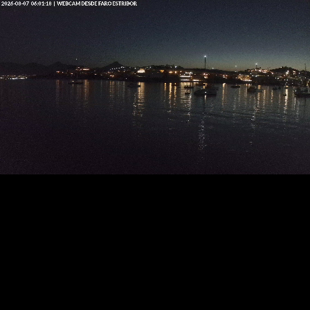
RTSP
.ME