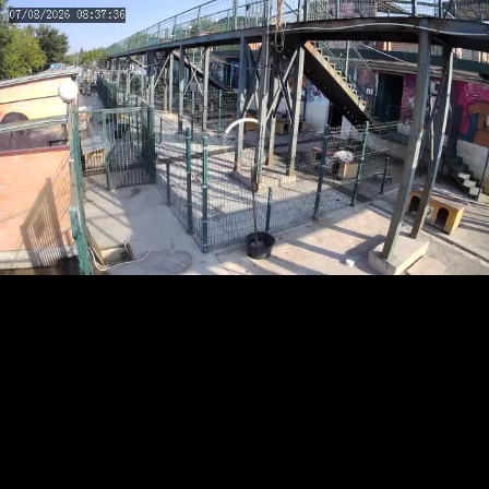
RTSP
.ME
HD