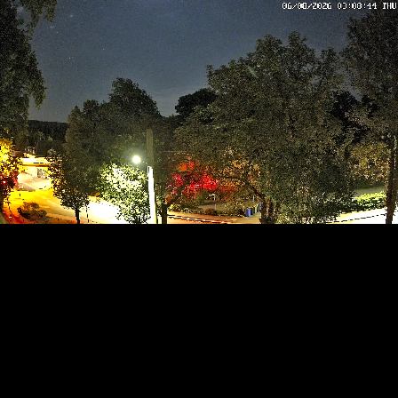
RTSP
.ME