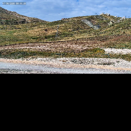
RTSP
.ME
HD