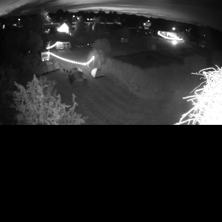
RTSP
.ME