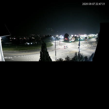
RTSP
.ME