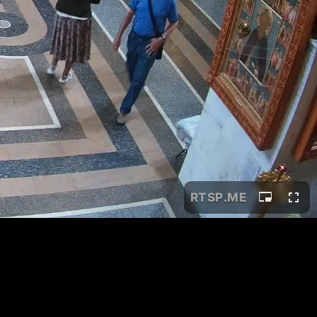
RTSP
.ME