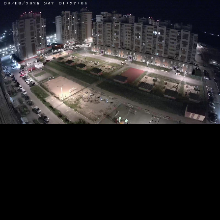
RTSP
.ME
HD