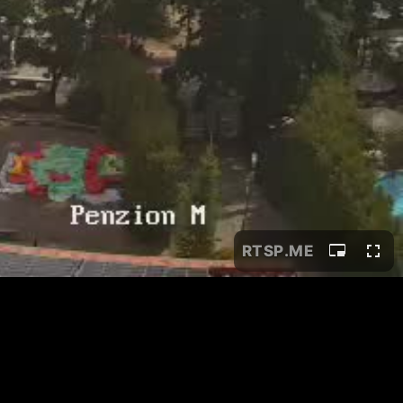
RTSP
.ME