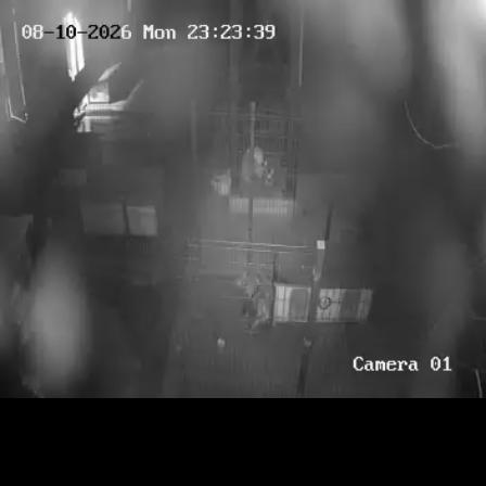
RTSP
.ME
HD