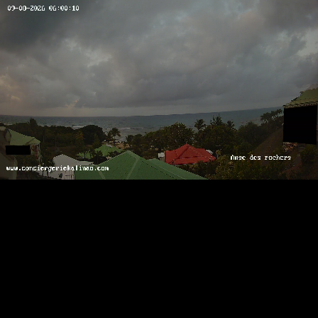
RTSP
.ME