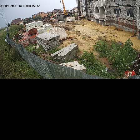
RTSP
.ME