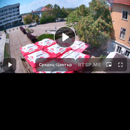
RTSP
.ME
Средец-Център