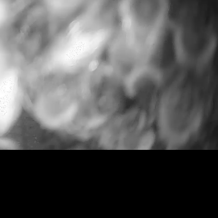
RTSP
.ME