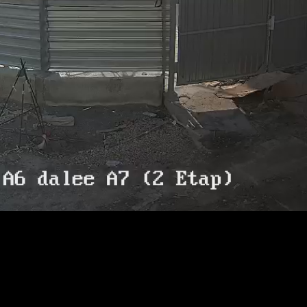
RTSP
.ME