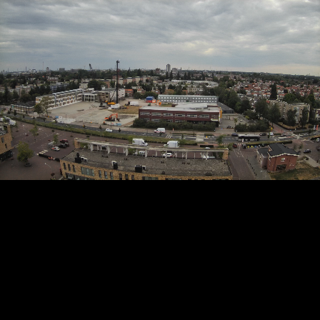
RTSP
.ME