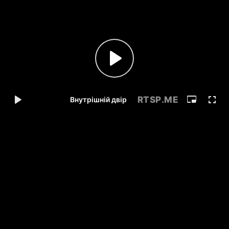
RTSP
.ME
Внутрішній двір