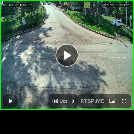
RTSP
.ME
(N) Оса - 8